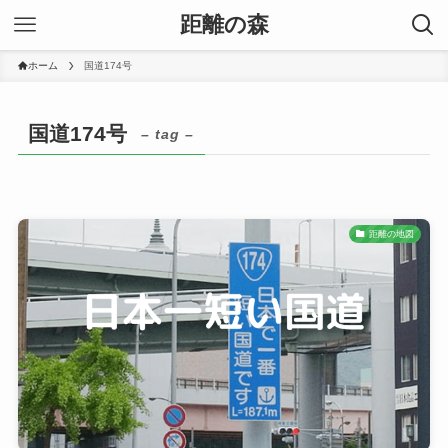
距離の森
ホーム
国道174号
国道174号
– tag –
距離の地図