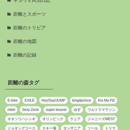
キョリオ民泊日記
距離とスポーツ
距離のトリビア
距離の地図
距離の記録
距離の森タグ
E-bike
EXILE
Hey!Say!JUMP
king&prince
Kis-My-Ft2
milet
Sexy Zone
super beaver
ゆず
ウルトラマラソン
オオソリハシシギ
オリンピック
ケニア
ジャニーズWEST
ジョギングコース
スキー場
タンザニア
ツール
トリマ