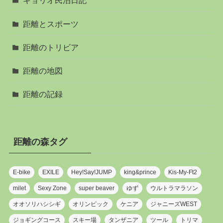
キョリオ民泊日記
距離とスポーツ
距離のトリビア
距離の地図
距離の記録
距離の森タグ
E-bike
EXILE
Hey!Say!JUMP
king&prince
Kis-My-Ft2
milet
Sexy Zone
super beaver
ゆず
ウルトラマラソン
オオソリハシシギ
オリンピック
ケニア
ジャニーズWEST
ジョギングコース
スキー場
タンザニア
ツール
トリマ