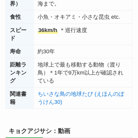
界）
海まで。
食性
小魚・オキアミ・小さな昆虫 etc.
スピー
36km/h
＊巡行速度
ド
寿命
約30年
距離ラ
地球上で最も移動する動物（渡り
ンキン
鳥）＊1年で9万km以上が確認され
グ
ている
関連書
ちいさな鳥の地球たび (えほんのぼ
籍
うけん30)
キョクアジサシ：動画