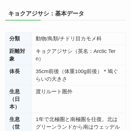
キョクアジサシ：基本データ
分類
動物/鳥類/チドリ目カモメ科
距離対
キョクアジサシ（英名：Arctic Ter
象
n）
体長
35cm前後（体重100g前後）＊鳩ぐ
らいの大きさ
生息
渡りルート圏外
（日
本）
生息
1年で北極圏と南極圏を往復。北は
（世
グリーンランドから南はウェッデル