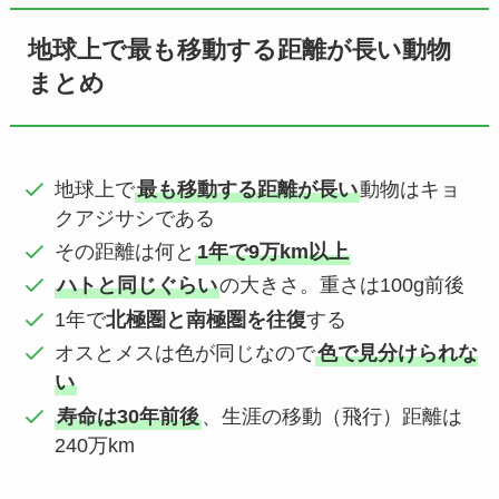
地球上で最も移動する距離が長い動物
まとめ
地球上で
最も移動する距離が長い
動物はキョ
クアジサシである
その距離は何と
1年で9万km以上
ハトと同じぐらい
の大きさ。重さは100g前後
1年で
北極圏と南極圏を往復
する
オスとメスは色が同じなので
色で見分けられな
い
寿命は30年前後
、生涯の移動（飛行）距離は
240万km