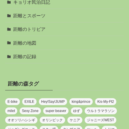
キョリオ民泊日記
距離とスポーツ
距離のトリビア
距離の地図
距離の記録
距離の森タグ
E-bike
EXILE
Hey!Say!JUMP
king&prince
Kis-My-Ft2
milet
Sexy Zone
super beaver
ゆず
ウルトラマラソン
オオソリハシシギ
オリンピック
ケニア
ジャニーズWEST