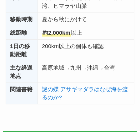
湾、ヒマラヤ山脈
移動時期
夏から秋にかけて
総距離
約2,000km
以上
1日の移
200km以上の個体も確認
動距離
主な経過
高原地域→九州→沖縄→台湾
地点
関連書籍
謎の蝶 アサギマダラはなぜ海を渡
るのか?