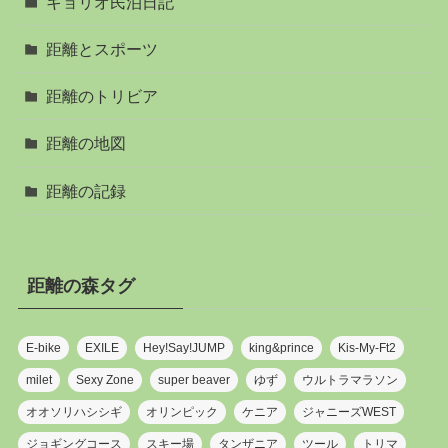
キョリオ民泊日記
距離とスポーツ
距離のトリビア
距離の地図
距離の記録
距離の森タグ
E-bike
EXILE
Hey!Say!JUMP
king&prince
Kis-My-Ft2
milet
Sexy Zone
super beaver
ゆず
ウルトラマラソン
オオソリハシシギ
オリンピック
ケニア
ジャニーズWEST
ジョギングコース
スキー場
タンザニア
ツール
トリマ