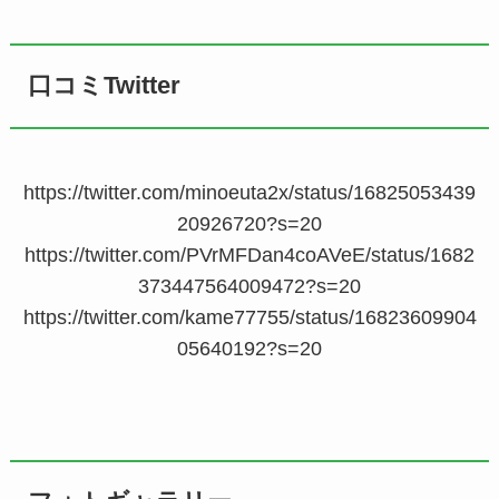
口コミTwitter
https://twitter.com/minoeuta2x/status/16825053439
20926720?s=20
https://twitter.com/PVrMFDan4coAVeE/status/1682
373447564009472?s=20
https://twitter.com/kame77755/status/16823609904
05640192?s=20