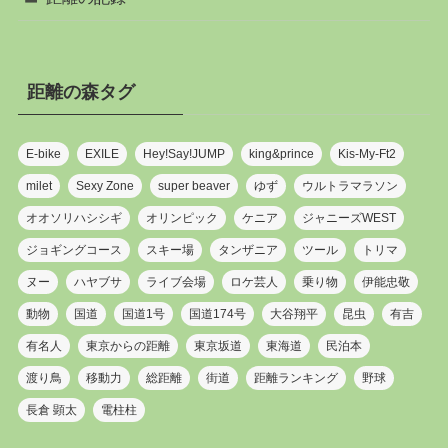
距離の森タグ
E-bike
EXILE
Hey!Say!JUMP
king&prince
Kis-My-Ft2
milet
Sexy Zone
super beaver
ゆず
ウルトラマラソン
オオソリハシシギ
オリンピック
ケニア
ジャニーズWEST
ジョギングコース
スキー場
タンザニア
ツール
トリマ
ヌー
ハヤブサ
ライブ会場
ロケ芸人
乗り物
伊能忠敬
動物
国道
国道1号
国道174号
大谷翔平
昆虫
有吉
有名人
東京からの距離
東京坂道
東海道
民泊本
渡り鳥
移動力
総距離
街道
距離ランキング
野球
長倉 顕太
電柱柱