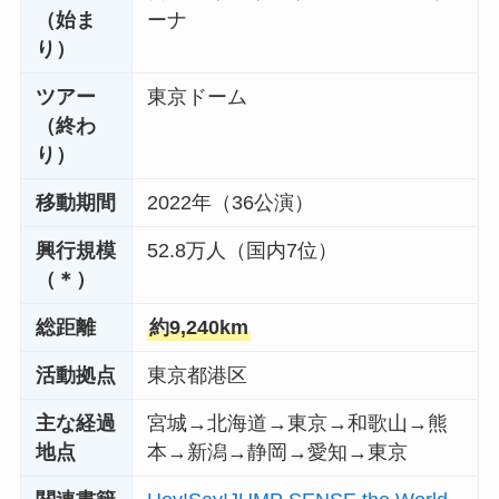
（始ま
ーナ
り）
ツアー
東京ドーム
（終わ
り）
移動期間
2022年（36公演）
興行規模
52.8万人（国内7位）
（＊）
総距離
約9,240km
活動拠点
東京都港区
主な経過
宮城→北海道→東京→和歌山→熊
地点
本→新潟→静岡→愛知→東京