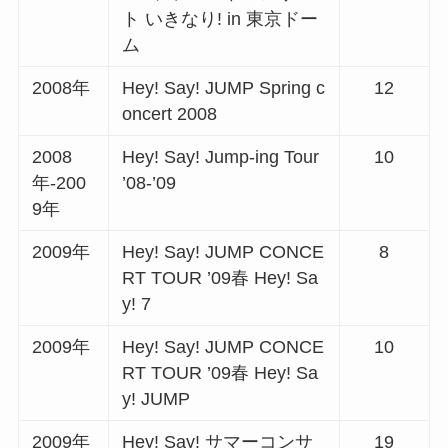
ト いきなり! in 東京ドー
ム
2008年
Hey! Say! JUMP Spring c
12
oncert 2008
2008
Hey! Say! Jump-ing Tour
10
年-200
’08-’09
9年
2009年
Hey! Say! JUMP CONCE
8
RT TOUR ’09春 Hey! Sa
y! 7
2009年
Hey! Say! JUMP CONCE
10
RT TOUR ’09春 Hey! Sa
y! JUMP
2009年
Hey! Say! サマーコンサ
19