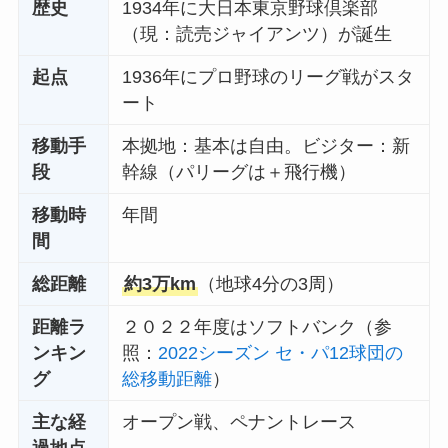
歴史
1934年に大日本東京野球倶楽部
（現：読売ジャイアンツ）が誕生
起点
1936年にプロ野球のリーグ戦がスタ
ート
移動手
本拠地：基本は自由。ビジター：新
段
幹線（パリーグは＋飛行機）
移動時
年間
間
総距離
約3万km
（地球4分の3周）
距離ラ
２０２２年度はソフトバンク（参
ンキン
照：
2022シーズン セ・パ12球団の
グ
総移動距離
）
主な経
オープン戦、ペナントレース