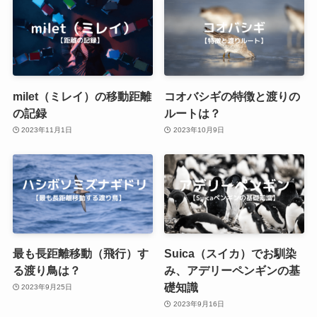
milet（ミレイ）の移動距離
コオバシギの特徴と渡りの
の記録
ルートは？
2023年11月1日
2023年10月9日
最も長距離移動（飛行）す
Suica（スイカ）でお馴染
る渡り鳥は？
み、アデリーペンギンの基
礎知識
2023年9月25日
2023年9月16日