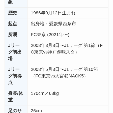
象
歴史
1986年9月12日生まれ
起点
出身地：愛媛県西条市
所属
FC東京 (2021年〜)
Jリー
2008年3月8日〜J1リーグ 第1節（F
グ初出
C東京vs神戸@味スタ）
場
Jリー
2008年5月3日〜J1リーグ 第10節
グ初得
（FC東京vs大宮@NACK5）
点
身長/体
170cm／68kg
重
足のサ
26cm