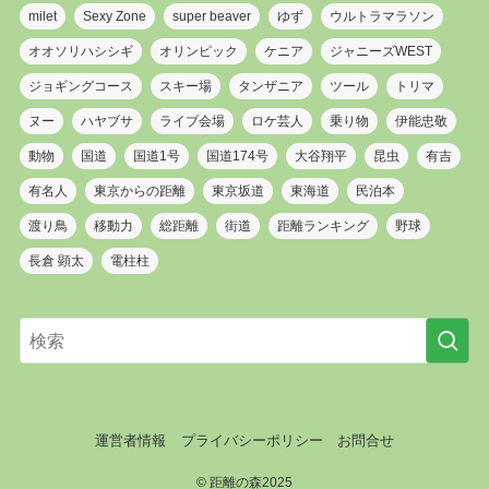
milet
Sexy Zone
super beaver
ゆず
ウルトラマラソン
オオソリハシシギ
オリンピック
ケニア
ジャニーズWEST
ジョギングコース
スキー場
タンザニア
ツール
トリマ
ヌー
ハヤブサ
ライブ会場
ロケ芸人
乗り物
伊能忠敬
動物
国道
国道1号
国道174号
大谷翔平
昆虫
有吉
有名人
東京からの距離
東京坂道
東海道
民泊本
渡り鳥
移動力
総距離
街道
距離ランキング
野球
長倉 顕太
電柱柱
運営者情報
プライバシーポリシー
お問合せ
©
距離の森2025