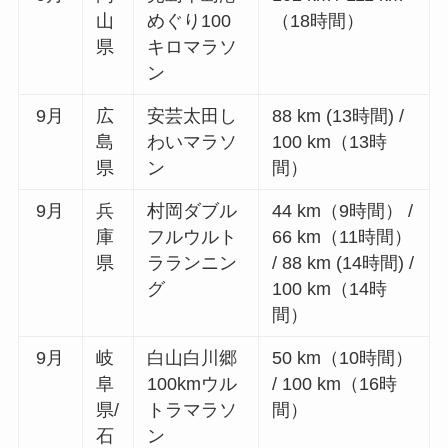
山
めぐり100
（18時間）
県
キロマラソ
ン
9月
広
安芸太田し
88 km (13時間) /
島
わいマラソ
100 km（13時
県
ン
間）
9月
兵
村岡ダブル
44 km（9時間） /
庫
フルウルト
66 km（11時間）
県
ラランニン
/ 88 km (14時間) /
グ
100 km（14時
間）
9月
岐
白山白川郷
50 km（10時間）
阜
100kmウル
/ 100 km（16時
県/
トラマラソ
間）
石
ン