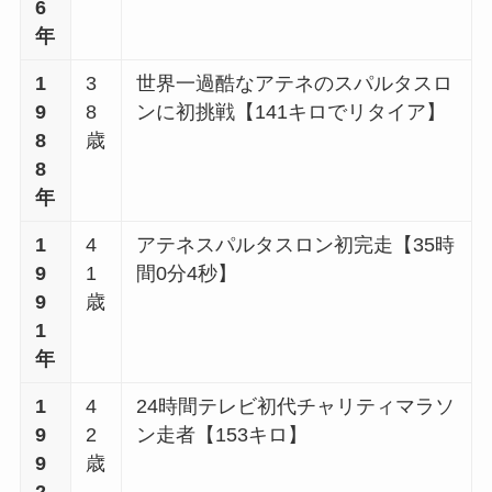
6
年
1
3
世界一過酷なアテネのスパルタスロ
9
8
ンに初挑戦【141キロでリタイア】
8
歳
8
年
1
4
アテネスパルタスロン初完走【35時
9
1
間0分4秒】
9
歳
1
年
1
4
24時間テレビ初代チャリティマラソ
9
2
ン走者【153キロ】
9
歳
2