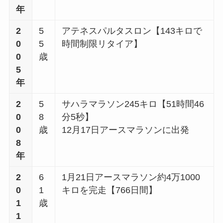
年
2
5
アテネスパルタスロン【143キロで
0
5
時間制限リタイア】
0
歳
5
年
2
5
サハラマラソン245キロ【51時間46
0
8
分5秒】
0
歳
12月17日アースマラソンに出発
8
年
2
6
1月21日アースマラソン約4万1000
0
1
キロを完走【766日間】
1
歳
1