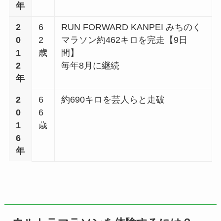
年
2
6
RUN FORWARD KANPEI みちのく
0
2
マラソン約462キロを完走【9日
1
歳
間】
2
毎年8月に継続
年
2
6
約690キロを芸人らと走破
0
6
1
歳
6
年