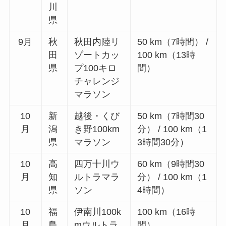
川
県
9月
秋
秋田内陸リ
50 km（7時間） /
田
ゾートカッ
100 km（13時
県
プ100キロ
間）
チャレンジ
マラソン
10
新
越後・くび
50 km（7時間30
月
潟
き野100km
分） / 100 km（1
県
マラソン
3時間30分）
10
高
四万十川ウ
60 km（9時間30
月
知
ルトラマラ
分） / 100 km（1
県
ソン
4時間）
10
福
伊南川100k
100 km（16時
月
島
mウルトラ
間）