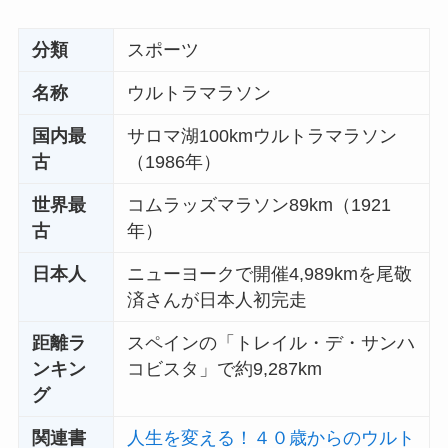
分類
スポーツ
名称
ウルトラマラソン
国内最
サロマ湖100kmウルトラマラソン
古
（1986年）
世界最
コムラッズマラソン89km（1921
古
年）
日本人
ニューヨークで開催4,989kmを尾敬
済さんが日本人初完走
距離ラ
スペインの「トレイル・デ・サンハ
ンキン
コビスタ」で約9,287km
グ
関連書
人生を変える！４０歳からのウルト