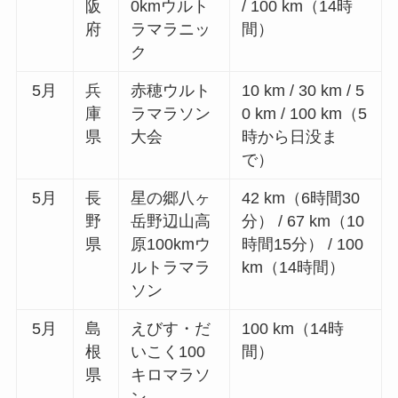
阪
0kmウルト
/ 100 km（14時
府
ラマラニッ
間）
ク
5月
兵
赤穂ウルト
10 km / 30 km / 5
庫
ラマラソン
0 km / 100 km（5
県
大会
時から日没ま
で）
5月
長
星の郷八ヶ
42 km（6時間30
野
岳野辺山高
分） / 67 km（10
県
原100kmウ
時間15分） / 100
ルトラマラ
km（14時間）
ソン
5月
島
えびす・だ
100 km（14時
根
いこく100
間）
県
キロマラソ
ン