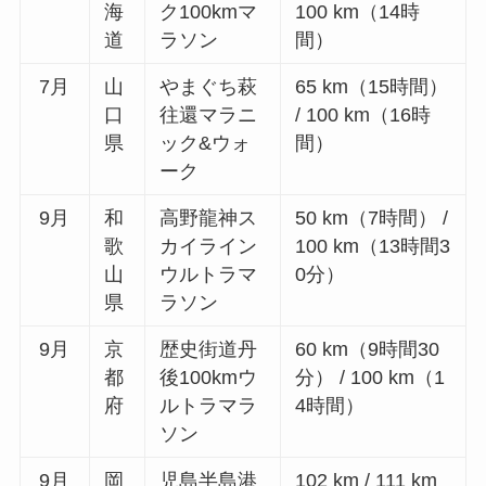
海
ク100kmマ
100 km（14時
道
ラソン
間）
7月
山
やまぐち萩
65 km（15時間）
口
往還マラニ
/ 100 km（16時
県
ック&ウォ
間）
ーク
9月
和
高野龍神ス
50 km（7時間） /
歌
カイライン
100 km（13時間3
山
ウルトラマ
0分）
県
ラソン
9月
京
歴史街道丹
60 km（9時間30
都
後100kmウ
分） / 100 km（1
府
ルトラマラ
4時間）
ソン
9月
岡
児島半島港
102 km / 111 km