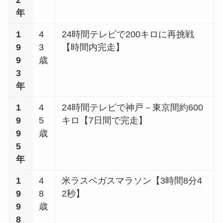
年
1
4
24時間テレビで200キロに再挑戦
9
3
【時間内完走】
9
歳
3
年
1
4
24時間テレビで神戸－東京間約600
9
5
キロ【7日間で完走】
9
歳
5
年
1
4
米ラスベガスマラソン【3時間8分4
9
8
2秒】
9
歳
8