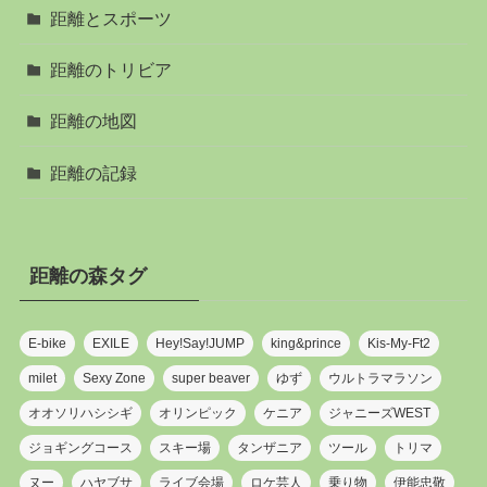
距離とスポーツ
距離のトリビア
距離の地図
距離の記録
距離の森タグ
E-bike
EXILE
Hey!Say!JUMP
king&prince
Kis-My-Ft2
milet
Sexy Zone
super beaver
ゆず
ウルトラマラソン
オオソリハシシギ
オリンピック
ケニア
ジャニーズWEST
ジョギングコース
スキー場
タンザニア
ツール
トリマ
ヌー
ハヤブサ
ライブ会場
ロケ芸人
乗り物
伊能忠敬