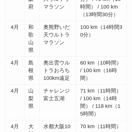
府
マラソン
時間） / 100 km
（13時間30分）
4月
和
奥熊野いだ
100 km（14時間3
歌
天ウルトラ
0分）
山
マラソン
県
4月
島
奥出雲ウル
60 km（10時間）
根
トラおろち
/ 100 km（16時
県
100km遠足
間）
4月
山
チャレンジ
71 km（11時間）
梨
富士五湖
/ 100 km（14時
県
間） / 118 km（1
5時間）
4月
大
水都大阪10
70 km（11時間）