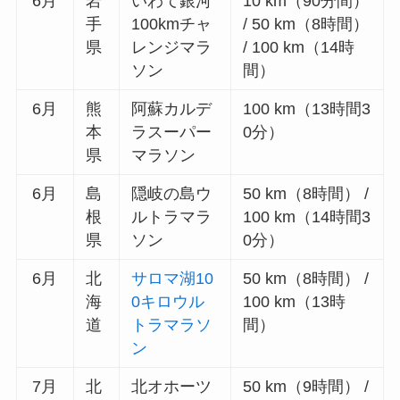
6月
岩
いわて銀河
10 km（90分間）
手
100kmチャ
/ 50 km（8時間）
県
レンジマラ
/ 100 km（14時
ソン
間）
6月
熊
阿蘇カルデ
100 km（13時間3
本
ラスーパー
0分）
県
マラソン
6月
島
隠岐の島ウ
50 km（8時間） /
根
ルトラマラ
100 km（14時間3
県
ソン
0分）
6月
北
サロマ湖10
50 km（8時間） /
海
0キロウル
100 km（13時
道
トラマラソ
間）
ン
7月
北
北オホーツ
50 km（9時間） /