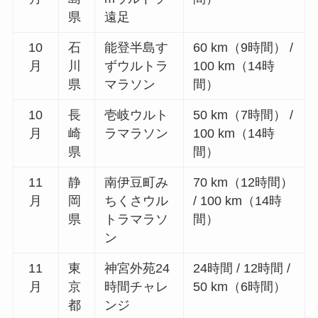
県
遠足
10
石
能登半島す
60 km（9時間） /
月
川
ずウルトラ
100 km（14時
県
マラソン
間）
10
長
壱岐ウルト
50 km（7時間） /
月
崎
ラマラソン
100 km（14時
県
間）
11
静
南伊豆町み
70 km（12時間）
月
岡
ちくさウル
/ 100 km（14時
県
トラマラソ
間）
ン
11
東
神宮外苑24
24時間 / 12時間 /
月
京
時間チャレ
50 km（6時間）
都
ンジ