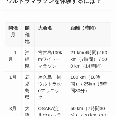
ウルトラマラソンを体験するには？
開催
開
大会名
距離（時間）
月
催
地
1
沖
宮古島100k
21 km(4時間) / 50
月
縄
mワイドー
km（7時間） / 10
県
マラソン
0 km（14時間）
1月
鹿
屋久島一周
100 km（16時
児
ウルトラec
間） / 25km（5時
島
oマラニッ
間30分）
県
ク
3月
大
OSAKA淀
50 km（7時間30
阪
川ウルトラ
分） / 70 km（10