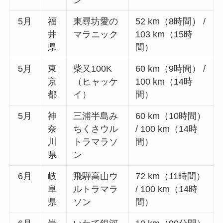
5月
福
東尋坊愛の
52 km（8時間） /
井
マラニック
103 km（15時
県
間）
5月
東
柴又100K
60 km（9時間） /
京
（ヒャッケ
100 km（14時
都
イ）
間）
5月
神
三浦半島み
60 km（10時間）
奈
ちくさウル
/ 100 km（14時
川
トラマラソ
間）
県
ン
6月
岐
飛騨高山ウ
72 km（11時間）
阜
ルトラマラ
/ 100 km（14時
県
ソン
間）