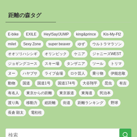
距離の森タグ
E-bike
EXILE
Hey!Say!JUMP
king&prince
Kis-My-Ft2
milet
Sexy Zone
super beaver
ゆず
ウルトラマラソン
オオソリハシシギ
オリンピック
ケニア
ジャニーズWEST
ジョギングコース
スキー場
タンザニア
ツール
トリマ
ヌー
ハヤブサ
ライブ会場
ロケ芸人
乗り物
伊能忠敬
動物
国道
国道1号
国道174号
大谷翔平
昆虫
有吉
有名人
東京からの距離
東京坂道
東海道
民泊本
渡り鳥
移動力
総距離
街道
距離ランキング
野球
長倉 顕太
電柱柱